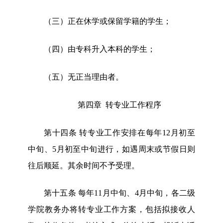
（三）正在休学或保留学籍的学生；
（四
）由专科升入本科的学生；
（五）无正当理由者。
第四章
转专业工作程序
第十四条
转专业工作安排在每
年
12月
初至
中旬
、
5月
初
至
中旬
进行，
如遇周末或节假日则
往后顺延。
其余时间不予受理。
第十五条
每年
11月
中旬
、
4月
中旬
，
各二级
学院教务办
将
转专业工作方案，包括
拟
接收人