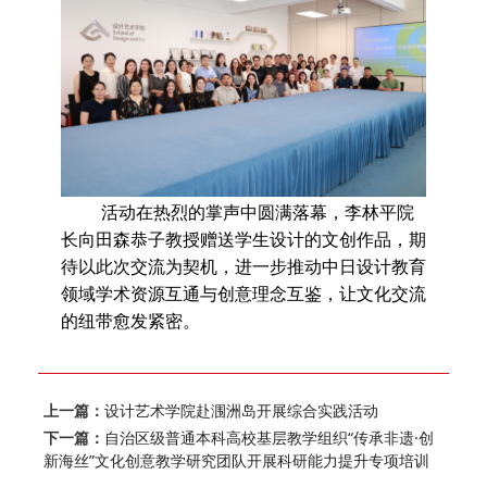
活动在热烈的掌声中圆满落幕，
李林平院
长
向田森恭子教授赠送学生设计的文创作品，
期
待以此次交流为契机，
进一步
推动中日设计教育
领域学术资源互通与创意理念互鉴，让文化交流
的纽带愈发紧密
。
上一篇：
设计艺术学院赴涠洲岛开展综合实践活动
下一篇：
自治区级普通本科高校基层教学组织“传承非遗·创
新海丝”文化创意教学研究团队开展科研能力提升专项培训