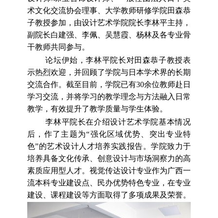
术文化交流协会理事、大学教师研修学院
田森恭
子教授
参加
，由设计艺术学院院长李林平主持，
副院长白建强、李佩、吴慧霞、杨林及各专业
骨
干
教师共同参与
。
论坛伊始
，李林平院长对田森恭子教授表
示热烈欢迎，并回顾了学院与日本
学术界
的长期
交流合作。截至目前，学院已有
30余位教师赴日
学习
交流
，并将
学习
的教学理念与方法融入日常
教学，
有效
提升了教学质量与学生体验。
李林平院长
在介绍
设计艺术学院
基本情况
后，作了主题为
“强化区域优势、突出专业特
色”的艺术设计人才培养实践报告。学院
致力于
培养具备文化传承、创意设计与市场洞察力的高
素质应用型人才。视觉传达设计专业作为广西一
流本科专业
建设点、民办优势特色专业
，在
专业
建设
、课程建设等方面取得了多项成果
及
荣誉。