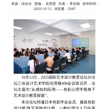
来源：综合办
责编： 吴慧霞
作者： 李欣颐
发布时间：
2025-10-12
浏览量：
2047
10月12日，2025国际艺术设计教育论坛
分论
坛三在
设计艺术学院
伦理楼
408会议室召开，论
坛主题为
“从感知到应用——色彩心理学视角下
艺术设计教育探索”
。
本次
论坛
特邀日本色彩学
会会员
、
服装色彩
设计师
/珠宝
首饰设计师、
一般社团法人日中美