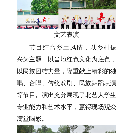
文艺表演
节目结合乡
土
风情，以乡村振
兴为主题，以当地红色文化为底色，
以民族团结力量，隆重献
上
精彩的独
唱、合唱、传统戏剧、民族舞蹈表演
等节目。演出
充分展现了北艺
大学生
专业能力
和艺术水平
，赢得
现场
观众
满堂喝彩
。