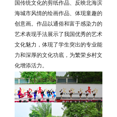
国传统
文化的剪纸作品、反映北海滨
海城市风情的绘画作品、体现童趣的
创意画。作品以通俗和富于感染力的
艺术表现手法展示了我国优秀的艺术
文化魅力
，
体现
了
学生突出的
专业
能
力
和
深厚的
文化
功底
，为繁荣乡村文
化增添活力。