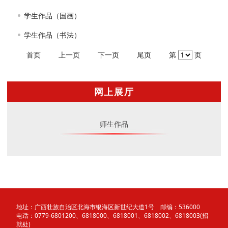
学生作品（国画）
学生作品（书法）
首页
上一页
下一页
尾页
第
页
网上展厅
师生作品
地址：广西壮族自治区北海市银海区新世纪大道1号 邮编：536000
电话：0779-6801200、6818000、6818001、6818002、6818003(招
就处)