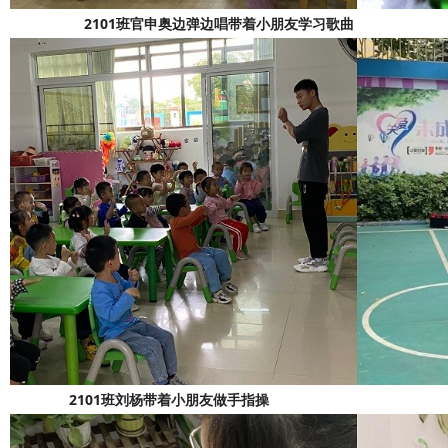
2101班官申奥边弹边唱带着小朋友学
2101班刘杨带着小朋友做手指操 210