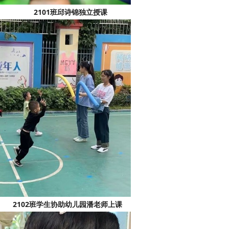
习歌曲
2101班邱诗锦独立授课
2班学生协助幼儿园潘老师上课