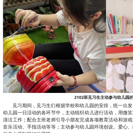
2102班见习生主动参与幼儿园
见习期间，见习生们
根据
学校
和幼儿园的
安排，
统一出发
幼儿园一日活动的各环节中，主动组织幼儿进行活动，用微笑
清洁工作；配合主班老师引导小朋友完成各项教育活动和游戏
音乐活动、手指活动等等；主动参与幼儿园环境创设。爱心、