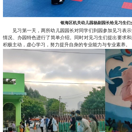
银海区机关幼儿园杨副园长给
见习生
们
见习第一天，
两所幼儿园
园长
对同学们到园参加见习表示
情况
、办园特色
进行了简单介绍。同时对见习生们提出要求和
积极主动，虚心学习，
努力
提升自身的专业能力与专业素养。