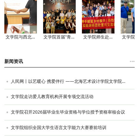
文学院与西北师
文学院首届“青春
文学院师生赴贺
文学院
范大学北海附属
扬戏韵·舞台绽芳
州富川开展文化
院文学
中学签署校外
华”艺术
实践调研
才培养
···
新闻资讯
人民网丨以艺暖心 携爱伴行 ——北海艺术设计学院文学院党支部走进北海特殊教育学校开展艺术共创活动
文学院走访爱儿教育机构开展专项交流活动
文学院召开2026届毕业生毕业资格与学位授予资格审核会议
文学院组织全国大学生语言文字能力大赛赛前培训