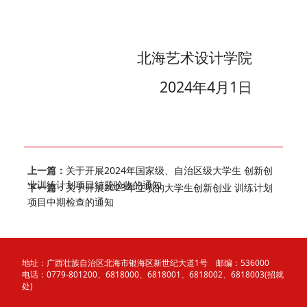
北海艺术设计学院
202
4
年
4
月
1
日
上一篇：
关于开展2024年国家级、自治区级大学生 创新创
业训练计划项目结题验收的通知
下一篇：
关于开展2023年立项的大学生创新创业 训练计划
项目中期检查的通知
地址：广西壮族自治区北海市银海区新世纪大道1号 邮编：536000
电话：0779-801200、6818000、6818001、6818002、6818003(招就
处)