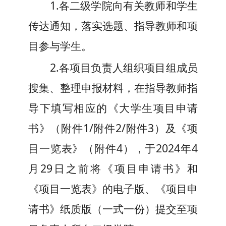
1
.
各二级学院向有关教师和学生
传达通知，落实选题、指导教师和项
目参与学生。
2.
各项目负责人组织项目组成员
搜集、整理申报材料，在指导教师指
导下填写相应的《大学生项目申请
书》
（
附件
1
/附件
2
/附件
3
）
及《项
目一览表》（附件
4
），于
202
4
年
4
月
29
日
之前将《
项目申请书
》和
《项目一览表》的电子版、《
项目申
请书
》纸质版（一式一份）提交至项