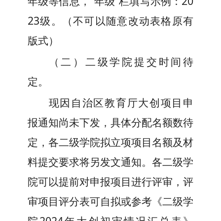
年级等信息，“年级”栏填写示例：20
2
3
级。
（
不可以随意改动表格原有
版式
）
（
二
）
二级学院提交时间待
定。
现因自治区教育厅大创项目申
报通知尚未下发，具体分配名额数待
定，各二级学院拟立项项目名额及材
料提交要求将另发文通知。各二级学
院可以提前对申报项目进行评审，
评
审项目评分表可
自拟或
参考《二级学
院202
4
年大创初审情况汇总表》