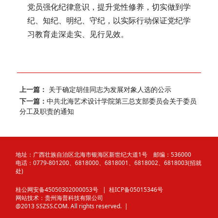
党员强化纪律意识，提升党性修养，切实做到学
纪、知纪、明纪、守纪，以实际行动保证党纪学
习教育走深走实、见行见效。
上一篇：
关于确定胡佳同志为发展对象人选的公示
下一篇：
中共北海艺术设计学院第三总支部委员会关于委员
分工及职责的通知
地址：广西壮族自治区北海市银海区新世纪大道1号 邮编：536000
电话：0779-801200、6818000、6818001、6818002、6818003(招就
处)
桂公网安备45050302000053号
| 桂ICP备05015346号
网站技术：
贵州海普科技有限公司
@2013 SSZSS.COM. All rights reserved. |