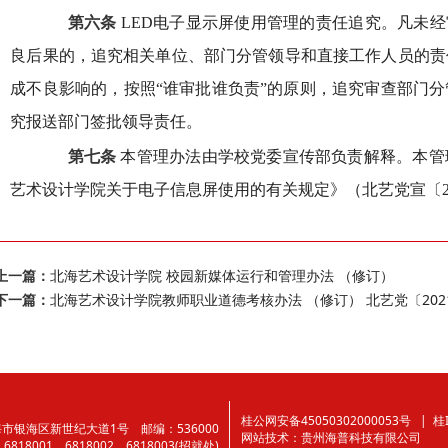
第六条
LED电子显示屏使用管理的责任追究。凡未经
良后果的，追究相关单位、部门分管领导和直接工作人员的责
成不良影响的，按照“谁审批谁负责”的原则，追究审查部门
究报送部门签批领导责任。
第七条
本管理办法由学校党委宣传部负责解释。本管
艺术设计学院关于电子信息屏使用的有关规定》（北艺党宣〔20
上一篇：
北海艺术设计学院 校园新媒体运行和管理办法 （修订）
下一篇：
北海艺术设计学院教师职业道德考核办法 （修订） 北艺党〔202
桂公网安备45050302000053号
| 桂I
银海区新世纪大道1号 邮编：536000
网站技术：
贵州海普科技有限公司
、6818001、6818002、6818003(招就处)